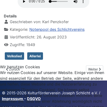
Details
Geschrieben von:
Karl Penzkofer
Kategorie:
Notenpool des Schlichtvereins
Veröffentlicht: 26. August 2023
Zugriffe: 1949
Volkslied
Allerlei
Wir benutzen Cookies
Vorheriger Beitrag: Das bittre Leiden fangt nun an
Nächster Bei
Zurück
Weiter
Wir nutzen Cookies auf unserer Website. Einige von ihnen
sind essenziell für den Betrieb der Seite, während andere
uns helfen, diese Website und die Nutzererfahrung zu
verbessern (Tracking Cookies). Sie können selbst
© 2015-2026 Kulturförderverein Joseph Schlicht e.V. /
entscheiden, ob Sie die Cookies zulassen möchten. Bitte
Impressum
-
DSGVO
beachten Sie, dass bei einer Ablehnung womöglich nicht
mehr alle Funktionalitäten der Seite zur Verfügung stehen.