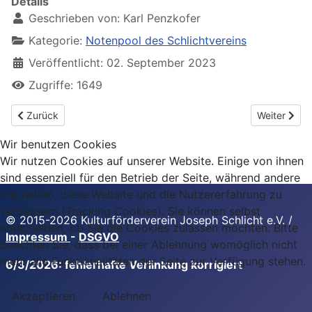
Details
Geschrieben von:
Karl Penzkofer
Kategorie:
Notenpool des Schlichtvereins
Veröffentlicht: 02. September 2023
Zugriffe: 1649
Vorheriger Beitrag: Zergangen ist meins Herzens Weh
Nächster Bei
Zurück
Weiter
Wir benutzen Cookies
Wir nutzen Cookies auf unserer Website. Einige von ihnen
sind essenziell für den Betrieb der Seite, während andere
uns helfen, diese Website und die Nutzererfahrung zu
verbessern (Tracking Cookies). Sie können selbst
© 2015-2026 Kulturförderverein Joseph Schlicht e.V. /
entscheiden, ob Sie die Cookies zulassen möchten. Bitte
Impressum
-
DSGVO
beachten Sie, dass bei einer Ablehnung womöglich nicht
mehr alle Funktionalitäten der Seite zur Verfügung stehen.
6/3/2026: fehlerhafte Verlinkung korrigiert
Akzeptieren
Ablehnen