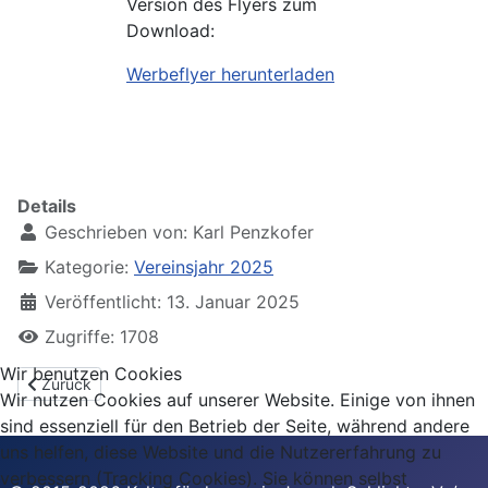
Version des Flyers zum
Download:
Werbeflyer herunterladen
Details
Geschrieben von:
Karl Penzkofer
Kategorie:
Vereinsjahr 2025
Veröffentlicht: 13. Januar 2025
Zugriffe: 1708
Wir benutzen Cookies
Vorheriger Beitrag: "Schee war's" - mit Fink&Co
Zurück
Wir nutzen Cookies auf unserer Website. Einige von ihnen
sind essenziell für den Betrieb der Seite, während andere
uns helfen, diese Website und die Nutzererfahrung zu
verbessern (Tracking Cookies). Sie können selbst