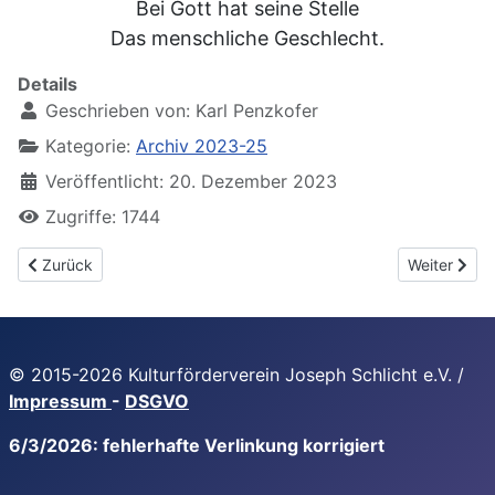
Bei Gott hat seine Stelle
Das menschliche Geschlecht.
Details
Geschrieben von:
Karl Penzkofer
Kategorie:
Archiv 2023-25
Veröffentlicht: 20. Dezember 2023
Zugriffe: 1744
Vorheriger Beitrag: erstes "Sing mit!" im Juni 2023
Nächster Be
Zurück
Weiter
© 2015-2026 Kulturförderverein Joseph Schlicht e.V. /
Impressum
-
DSGVO
6/3/2026: fehlerhafte Verlinkung korrigiert