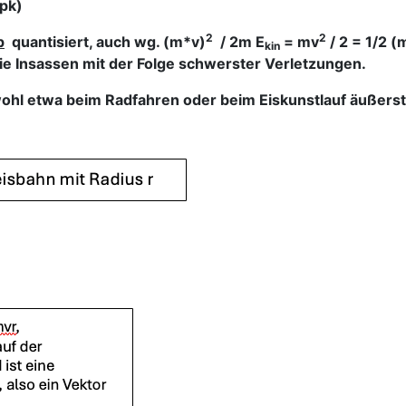
 pk)
2
2
p
quantisiert, auch wg. (m*v)
/ 2m E
= mv
/ 2 = 1/2 (
kin
die Insassen mit der Folge schwerster Verletzungen.
hl etwa beim Radfahren oder beim Eiskunstlauf äußerst hi