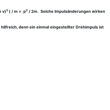
2
2
m v)
) / m = p
/ 2m. Solche Impulsänderungen wirken
lfreich, denn ein einmal eingestellter Drehimpuls ist