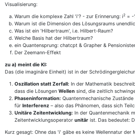
Visualisierung:
2
Warum die komplexe Zahl 'i'? - zur Erinnerung: i
= -
Warum ist die Dimension des Lösungsraums unendli
Was ist ein 'Hilbertraum', i.e. Hilbert-Raum?
Welche Basis hat der Hilbertraum?
ein Quantensprung: chatcpt & Grapher & Pensionisten
Der Zeemann-Effekt
zu a) meint die KI:
Das
(die imaginäre Einheit) ist in der Schrödingergleic
Oszillation statt Zerfall:
In der Mathematik beschreib
dass die Lösungen
Wellen
sind, die zeitlich schwing
Phaseninformation:
Quantenmechanische Zustände 
für
Interferenz
– also das Phänomen, dass sich Teil
Unitäre Zeitentwicklung:
In der Quantenmechanik mu
Zeitentwicklungsoperator
unitär
ist. Das bedeutet: D
Kurz gesagt: Ohne das 'i'
gäbe es keine Wellennatur der 