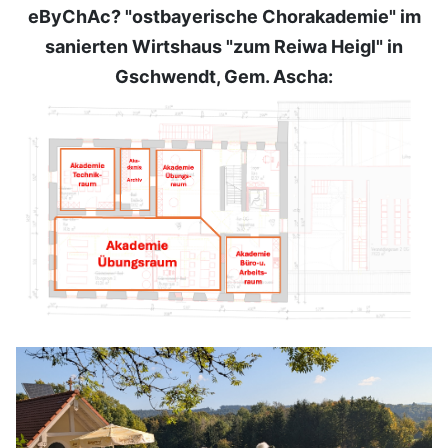
eByChAc? "ostbayerische Chorakademie" im
sanierten Wirtshaus "zum Reiwa Heigl" in
Gschwendt, Gem. Ascha: