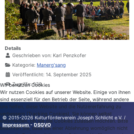
Details
Geschrieben von:
Karl Penzkofer
Kategorie:
Manerg'sang
Veröffentlicht: 14. September 2025
Zugriffe: 938
Wir benutzen Cookies
Wir nutzen Cookies auf unserer Website. Einige von ihnen
sind essenziell für den Betrieb der Seite, während andere
uns helfen, diese Website und die Nutzererfahrung zu
verbessern (Tracking Cookies). Sie können selbst
© 2015-2026 Kulturförderverein Joseph Schlicht e.V. /
entscheiden, ob Sie die Cookies zulassen möchten. Bitte
Impressum
-
DSGVO
beachten Sie, dass bei einer Ablehnung womöglich nicht