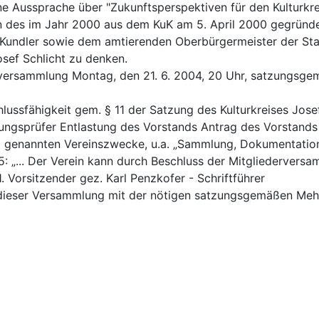
 Aussprache über "Zukunftsperspektiven für den Kulturkrei
den des im Jahr 2000 aus dem KuK am 5. April 2000 gegründe
 Kundler sowie dem amtierenden Oberbürgermeister der Stad
osef Schlicht zu denken.
uptversammlung Montag, den 21. 6. 2004, 20 Uhr, satzungs
ussfähigkeit gem. § 11 der Satzung des Kulturkreises Jose
nungsprüfer Entlastung des Vorstands Antrag des Vorstand
 3 genannten Vereinszwecke, u.a. „Sammlung, Dokumentation
: „... Der Verein kann durch Beschluss der Mitgliedervers
 1. Vorsitzender gez. Karl Penzkofer - Schriftführer
 dieser Versammlung mit der nötigen satzungsgemäßen Mehrh